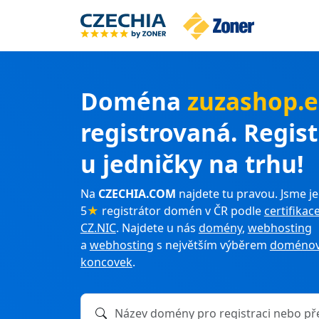
Doména
zuzashop.
registrovaná. Regis
u jedničky na trhu!
Na
CZECHIA.COM
najdete tu pravou. Jsme je
5
★
registrátor domén v ČR podle
certifikac
CZ.NIC
. Najdete u nás
domény
,
webhosting
a
webhosting
s největším výběrem
doménov
koncovek
.
Název domény k registraci nebo převodu