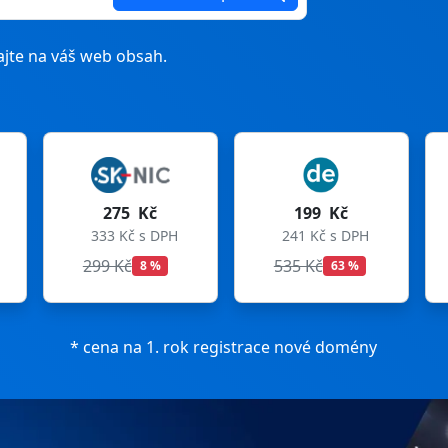
jte na váš web obsah.
199 Kč
199 Kč
241 Kč s DPH
241 Kč s DPH
535 Kč
699 Kč
63 %
72 %
* cena na 1. rok registrace nové domény