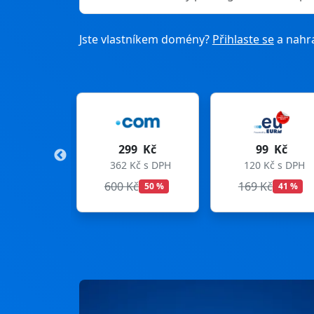
Jste vlastníkem domény?
Přihlaste se
a nahra
99 Kč
99 Kč
275 Kč
Kč s DPH
120 Kč s DPH
333 Kč s DPH
Kč
169 Kč
299 Kč
50 %
41 %
8 %