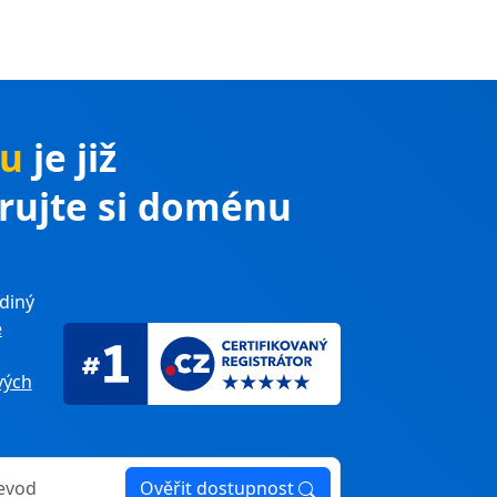
eu
je již
trujte si doménu
diný
e
ých
Ověřit dostupnost