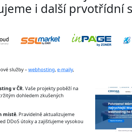
jeme i další prvotřídní s
gové služby –
webhosting
,
e-maily
,
sting v ČR
. Vaše projekty poběží na
etržitým dohledem zkušených
m místě
. Pravidelně aktualizujeme
řed DDoS útoky a zajišťujeme vysokou